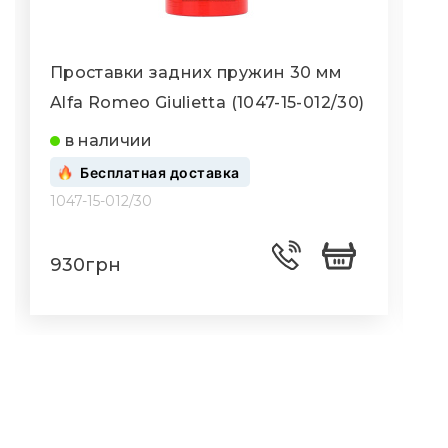
Проставки задних пружин 30 мм
Alfa Romeo Giulietta (1047-15-012/30)
A
в наличии
Бесплатная доставка
1047-15-012/30
1
930грн