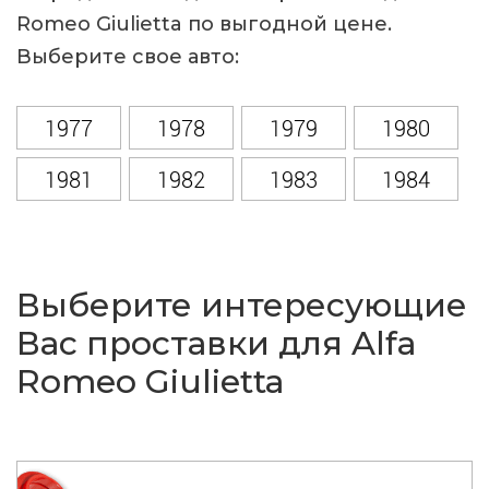
Romeo Giulietta по выгодной цене.
Выберите свое авто:
1977
1978
1979
1980
1981
1982
1983
1984
1985
1986
1987
1988
1989
1990
1991
1992
Выберите интересующие
1993
1994
1995
1996
Вас проставки для Alfa
Romeo Giulietta
1997
1998
1999
2000
2001
2002
2003
2004
2005
2006
2007
2008