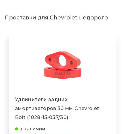
Проставки для Chevrolet недорого
Удлинители задних
амортизаторов 30 мм Chevrolet
а
Bolt (1028-15-037/30)
A
в наличии