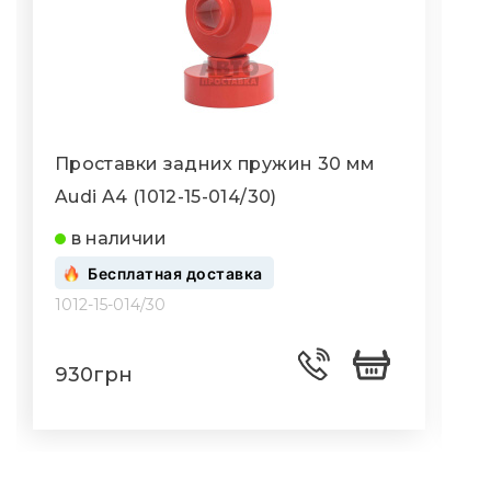
Проставки задних пружин 30 мм
Audi A4 (1012-15-014/30)
A
в наличии
Бесплатная доставка
1012-15-014/30
1
930грн