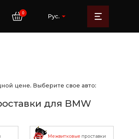
0
Рус.
ной цене. Выберите свое авто:
роставки для BMW
и
Межвитковые
проставки