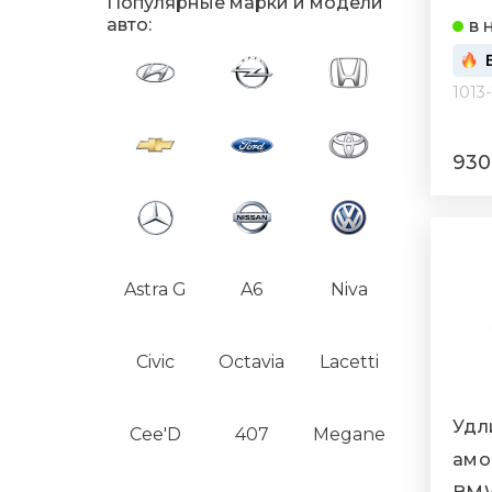
Популярные марки и модели
206
авто:
в 
1013
930
Astra G
A6
Niva
Civic
Octavia
Lacetti
Удл
Cee'D
407
Megane
амо