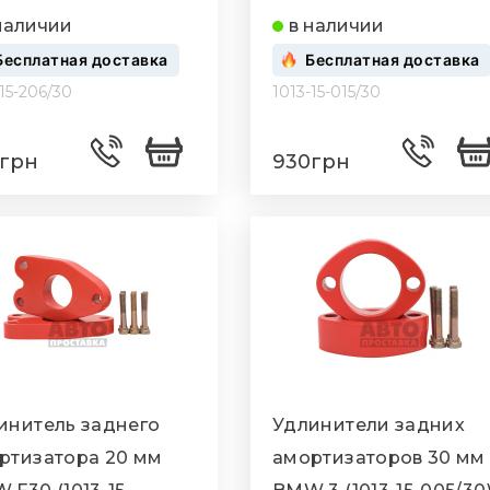
/30)
015/30)
наличии
в наличии
Бесплатная доставка
Бесплатная доставка
-15-206/30
1013-15-015/30
грн
930грн
инитель заднего
Удлинители задних
ртизатора 20 мм
амортизаторов 30 мм