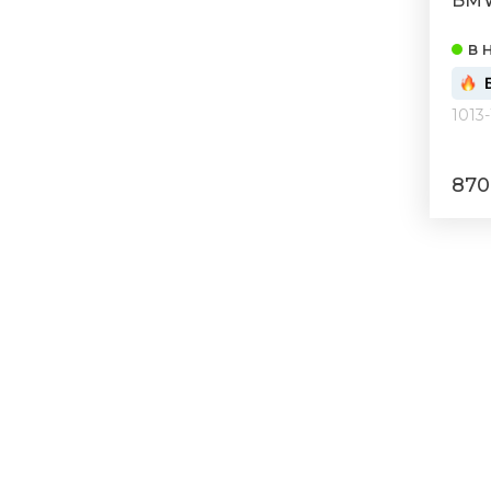
BMW
015/
в 
1013-
870