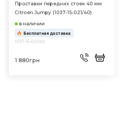
Проставки передних стоек 40 мм
П
Citroen Jumpy (1037-15-021/40)
C
в наличии
Бесплатная доставка
1037-15-021/40
1
1 880грн
1