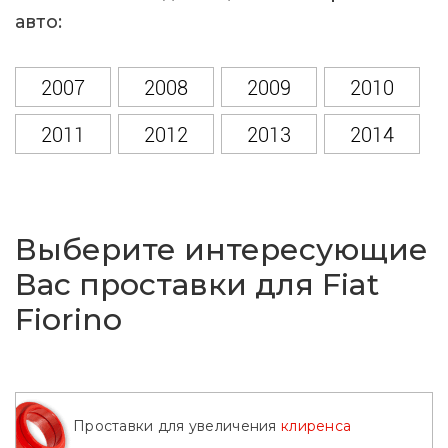
авто:
2007
2008
2009
2010
2011
2012
2013
2014
2015
2016
2017
2018
2019
2020
2021
2022
Выберите интересующие
2023
2024
2025
2026
Вас проставки для Fiat
Fiorino
Проставки для увеличения
клиренса