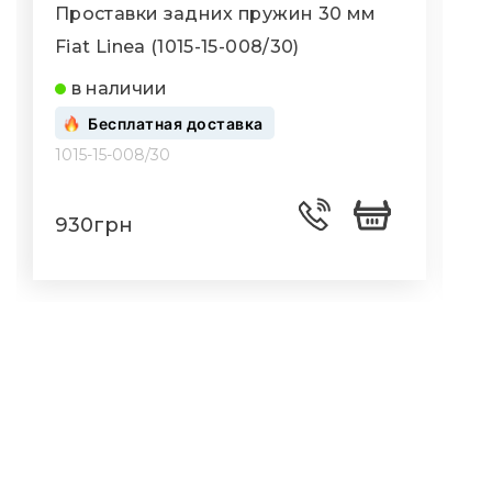
Проставки задних пружин 30 мм
Fiat Linea (1015-15-008/30)
F
в наличии
Бесплатная доставка
1015-15-008/30
1
930грн