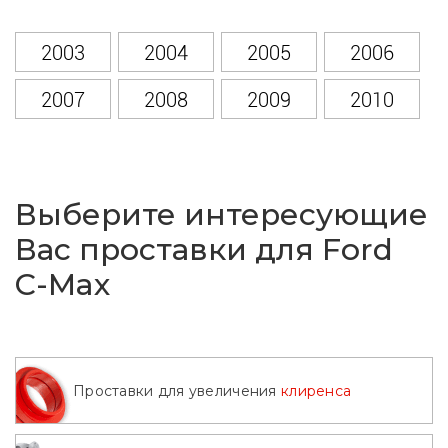
2003
2004
2005
2006
2007
2008
2009
2010
2011
2012
2013
2014
2015
2016
2017
2018
Выберите интересующие
2019
2020
2021
2022
Вас проставки для Ford
C-Max
2023
2024
2025
2026
Проставки для увеличения
клиренса