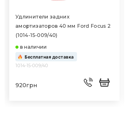
Удлинители задних
амортизаторов 40 мм Ford Focus 2
а
(1014-15-009/40)
(
в наличии
Бесплатная доставка
1014-15-009/40
1
920грн