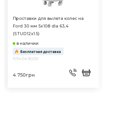
Проставки для вылета колес на
П
Ford 30 мм 5x108 dia 63,4
F
(STUD12x1.5)
(
в наличии
Бесплатная доставка
1014-04-90/30
1
4 750грн