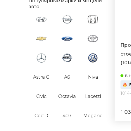
Популярные марки и модели
авто:
Про
стое
(101
в 
Astra G
A6
Niva
1014
Civic
Octavia
Lacetti
1 0
Cee'D
407
Megane