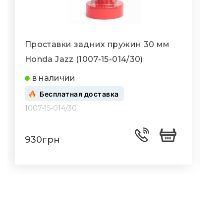
Проставки задних пружин 30 мм
Honda Jazz (1007-15-014/30)
H
в наличии
Бесплатная доставка
1007-15-014/30
1
930грн