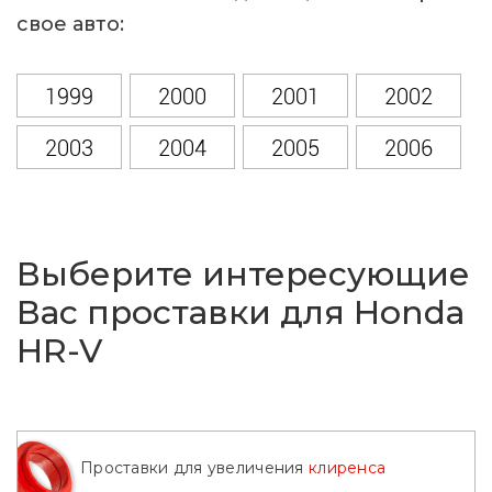
свое авто:
1999
2000
2001
2002
2003
2004
2005
2006
2007
2008
2009
2010
2011
2012
2013
2014
Выберите интересующие
2015
2016
2017
2018
Вас проставки для Honda
HR-V
2019
2020
2021
2022
2023
2024
2025
2026
Проставки для увеличения
клиренса