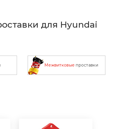
оставки для Hyundai
и
Межвитковые
проставки