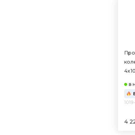
Про
кол
4x10
(NUT
в 
1019
4 2