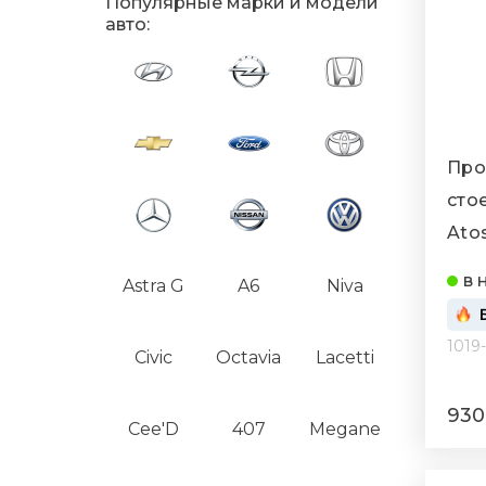
Популярные марки и модели
авто:
Про
сто
Atos
в 
Astra G
A6
Niva
1019
Civic
Octavia
Lacetti
930
Cee'D
407
Megane