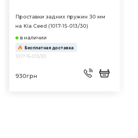
Проставки задних пружин 30 мм
на Kia Ceed (1017-15-013/30)
K
в наличии
Бесплатная доставка
1017-15-013/30
1
930грн