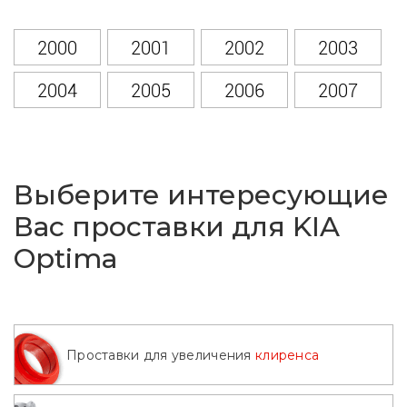
2000
2001
2002
2003
2004
2005
2006
2007
2008
2009
2010
2011
2012
2013
2014
2015
Выберите интересующие
2016
2017
2018
2019
Вас проставки для KIA
Optima
2020
Проставки для увеличения
клиренса