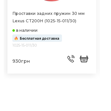
Проставки задних пружин 30 мм
Lexus CT200H (1025-15-011/30)
L
в наличии
Бесплатная доставка
1025-15-011/30
1
930грн