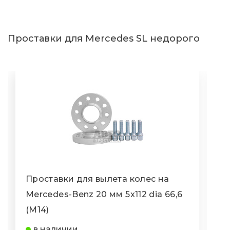
2007
2008
2009
2010
2011
2012
2013
2014
Проставки для Mercedes SL недорого
2015
2016
2017
2018
2019
2020
Проставки для вылета колес на
П
Mercedes-Benz 20 мм 5x112 dia 66,6
M
(M14)
(
в наличии