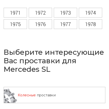
1971
1972
1973
1974
1975
1976
1977
1978
1979
1980
1981
1982
1983
1984
1985
1986
Выберите интересующие
1987
1988
1989
1990
Вас проставки для
Mercedes SL
1991
1992
1993
1994
1995
1996
1997
1998
1999
2000
2001
2002
Колесные
проставки
2003
2004
2005
2006