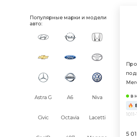
Популярные марки и модели
авто:
Про
под
Mer
(101
в 
Astra G
A6
Niva
1011
Civic
Octavia
Lacetti
5 0