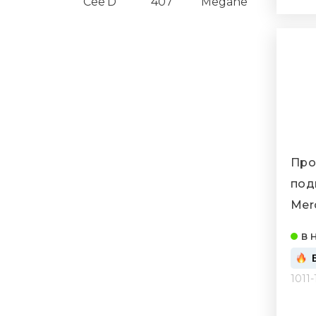
Cee'D
407
Megane
Про
под
Mer
2500
в 
038
1011