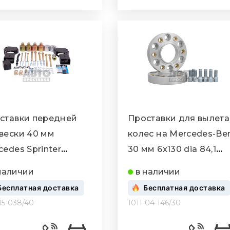
ставки передней
Проставки для вылета
вески 40 мм
колес на Mercedes-Be
cedes Sprinter
30 мм 6x130 dia 84,1
,3500 (1011-15-
(NUT14x1.5)
наличии
в наличии
/40)
Бесплатная доставка
Бесплатная доставка
-15-038/40
1011-04-146/30