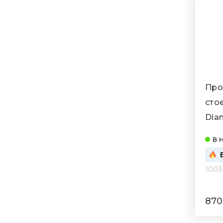
Про
стое
Dia
020/
в 
1003
870