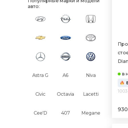
Популярные марки и модели
авто:
Про
стое
Dia
020
в 
Astra G
A6
Niva
1003
Civic
Octavia
Lacetti
930
Cee'D
407
Megane