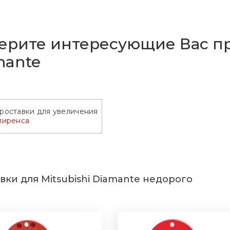
рите интересующие Вас про
mante
роставки для увеличения
лиренса
вки для Mitsubishi Diamante недорого