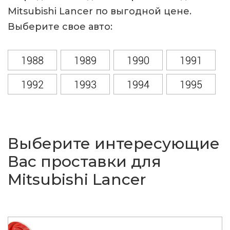
Mitsubishi Lancer по выгодной цене.
Выберите свое авто:
1988
1989
1990
1991
1992
1993
1994
1995
1996
1997
1998
1999
2000
2001
2002
2003
Выберите интересующие
2004
2005
2006
2007
Вас проставки для
Mitsubishi Lancer
2008
2009
2010
2011
2012
2013
2014
2015
2016
2017
2018
2019