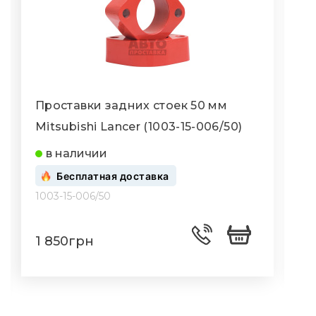
Проставки задних стоек 50 мм
П
Mitsubishi Lancer (1003-15-006/50)
M
в наличии
Бесплатная доставка
1003-15-006/50
1
1 850грн