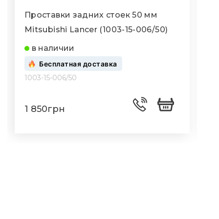
Проставки задних стоек 50 мм
П
Mitsubishi Lancer (1003-15-006/50)
M
в наличии
Бесплатная доставка
1003-15-006/50
1
1 850грн