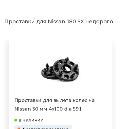
Проставки для Nissan 180 SX недорого
Проставки для вылета колес на
П
Nissan 30 мм 4x100 dia 59,1
N
в наличии