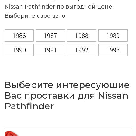
Nissan Pathfinder по выгодной цене.
Выберите свое авто:
1986
1987
1988
1989
1990
1991
1992
1993
1994
1995
1996
1997
1998
1999
2000
2001
Выберите интересующие
2002
2003
2004
2005
Вас проставки для Nissan
Pathfinder
2006
2007
2008
2009
2010
2011
2012
2013
2014
2015
2016
2017