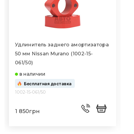
Удлинитель заднего амортизатора
50 мм Nissan Murano (1002-15-
3
061/50)
0
в наличии
Бесплатная доставка
1002-15-061/50
1
1 850грн