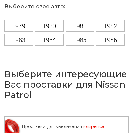
Выберите свое авто:
1979
1980
1981
1982
1983
1984
1985
1986
1987
1988
1989
1990
1991
1992
1993
1994
Выберите интересующие
1995
1996
1997
1998
Вас проставки для Nissan
Patrol
1999
2000
2001
2002
2003
2004
2005
2006
2007
2008
2009
2010
Проставки для увеличения
клиренса