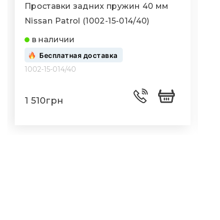
Проставки задних пружин 40 мм
Nissan Patrol (1002-15-014/40)
N
в наличии
Бесплатная доставка
1002-15-014/40
1
1 510грн