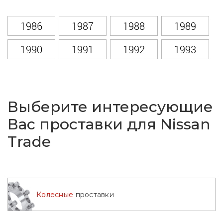
1986
1987
1988
1989
1990
1991
1992
1993
1994
1995
1996
1997
1998
1999
2000
2001
Выберите интересующие
2002
2003
2004
Вас проставки для Nissan
Trade
Колесные
проставки