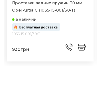
Проставки задних пружин 30 мм
Opel Astra G (1035-15-001/30/Т)
O
в наличии
Бесплатная доставка
1035-15-001/30/Т
1
930грн