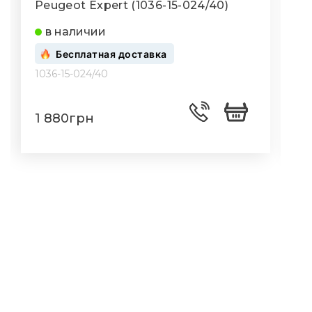
Peugeot Expert (1036-15-024/40)
P
в наличии
Бесплатная доставка
1036-15-024/40
1
1 880грн