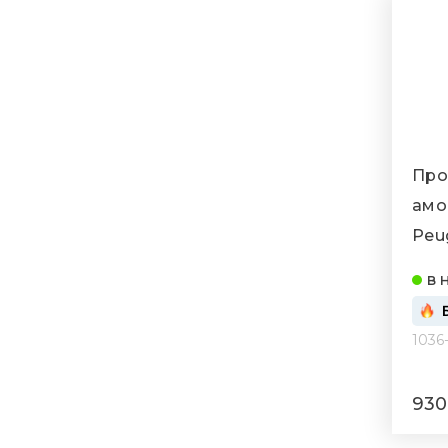
Про
амо
Peu
008
в 
1036
930