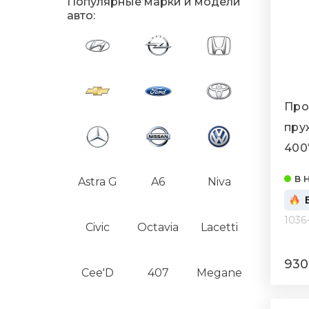
Популярные марки и модели
авто:
Про
пру
4007
в 
Astra G
A6
Niva
1036
Civic
Octavia
Lacetti
930
Cee'D
407
Megane