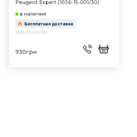
Peugeot Expert (1036-15-001/30)
P
в наличии
Бесплатная доставка
1036-15-001/30
1
930грн