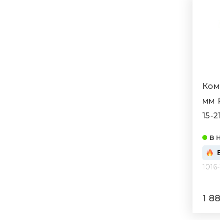
Ком
мм R
15-2
в 
1016-
1 8