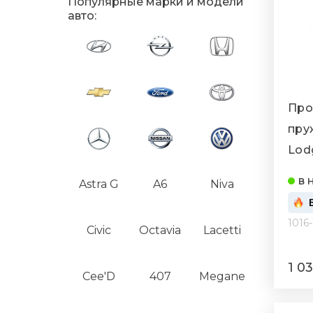
Популярные марки и модели
авто:
Про
пру
Lodg
в 
Astra G
A6
Niva
1016
Civic
Octavia
Lacetti
1 0
Cee'D
407
Megane