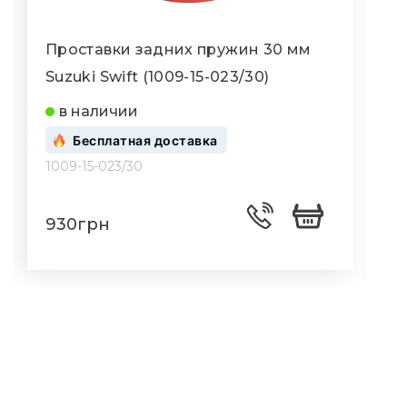
Проставки задних пружин 30 мм
Suzuki Swift (1009-15-023/30)
S
в наличии
Бесплатная доставка
1009-15-023/30
1
930грн