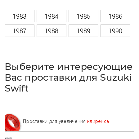
1983
1984
1985
1986
1987
1988
1989
1990
1991
1992
1993
1994
1995
1996
1997
1998
Выберите интересующие
1999
2000
2001
2002
Вас проставки для Suzuki
Swift
2003
2004
2005
2006
2007
2008
2009
2010
2011
2012
2013
2014
Проставки для увеличения
клиренса
2015
2016