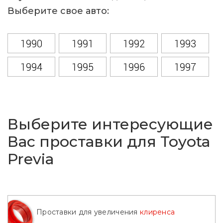
Выберите свое авто:
1990
1991
1992
1993
1994
1995
1996
1997
1998
1999
2000
2001
2002
2003
2004
2005
Выберите интересующие
2006
2007
2008
2009
Вас проставки для Toyota
Previa
2010
2011
2012
2013
2014
2015
2016
Проставки для увеличения
клиренса