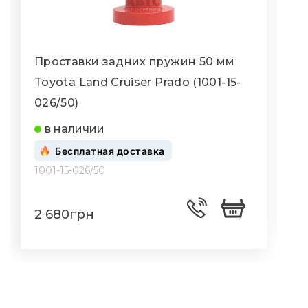
Проставки задних пружин 50 мм
Toyota Land Cruiser Prado (1001-15-
T
026/50)
в наличии
1
Бесплатная доставка
1001-15-026/50
1
2 680грн