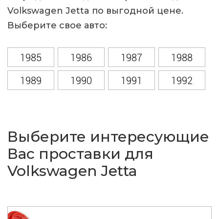
Volkswagen Jetta по выгодной цене.
Выберите свое авто:
1985
1986
1987
1988
1989
1990
1991
1992
1993
1994
1995
1996
1997
1998
1999
2000
Выберите интересующие
2001
2002
2003
2004
Вас проставки для
Volkswagen Jetta
2005
2006
2007
2008
2009
2010
2011
2012
2013
2014
2015
2016