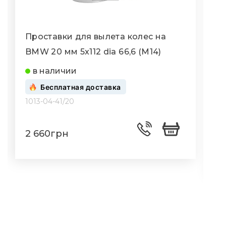
Проставки для вылета колес на
П
BMW 20 мм 5x112 dia 66,6 (M14)
B
(
в наличии
Бесплатная доставка
1013-04-41/20
1
2 660грн